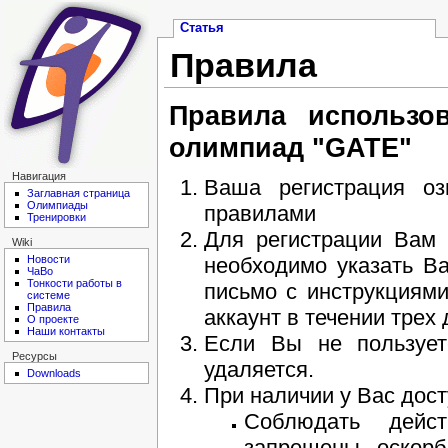
Статья
Правила
Правила использо
олимпиад "GATE"
Навигация
Ваша регистрация оз
Заглавная страница
Олимпиады
правилами
Тренировки
Для регистрации Вам 
Wiki
необходимо указать В
Новости
ЧаВо
Тонкости работы в
письмо с инструкциями
системе
Правила
аккаунт в течении трех 
О проекте
Наши контакты
Если Вы не пользует
Ресурсы
удаляется.
Downloads
При наличии у Вас дос
Соблюдать дейс
запрещены оскорб