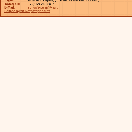
Адрес:
614039, г. Пермь, ул. Комсомольский проспект, 45
Телефон:
+7 (342) 212-80-71
E-Mail:
school9-perm@ya.ru
Вопрос администратору сайта