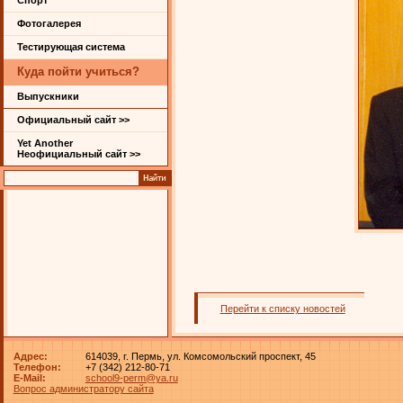
Спорт
Фотогалерея
Тестирующая система
Куда пойти учиться?
Выпускники
Официальный сайт >>
Yet Another
Неофициальный сайт >>
Перейти к списку новостей
Адрес:
614039, г. Пермь, ул. Комсомольский проспект, 45
Телефон:
+7 (342) 212-80-71
E-Mail:
school9-perm@ya.ru
Вопрос администратору сайта