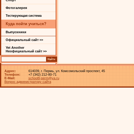
Спорт
Фотогалерея
Тестирующая система
Куда пойти учиться?
Выпускники
Официальный сайт >>
Yet Another
Неофициальный сайт >>
Адрес:
614039, г. Пермь, ул. Комсомольский проспект, 45
Телефон:
+7 (342) 212-80-71
E-Mail:
school9-perm@ya.ru
Вопрос администратору сайта