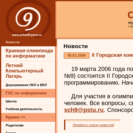
Новости
Новости
Краевая олимпиада
II Городская ко
06.03.2006
по информатике
Летний
19 марта 2006 года п
Компьютерный
№9) состоится II Город
Лагерь
программированию. Нача
Дорешивание ЛКЛ и ВКЛ
ГОС по информатике
Для участия в олимпи
Школа
человек. Все вопросы, 
sch9@pstu.ru
. Спонсор
Учебная деятельность
Кружки >>
Перейти к списку новостей
Родителям