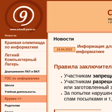
Новости
Новости
Краевая олимпиада
Информация для
по информатике
24.04.2022
информатике
Летний
Компьютерный
Лагерь
Правила заключител
Дорешивание ЛКЛ и ВКЛ
Участникам
запрещ
ГОС по информатике
Участникам
разреш
Школа
или заготовленный 
За попытки нарушен
Учебная деятельность
спам посылками и т
Кружки >>
Родителям