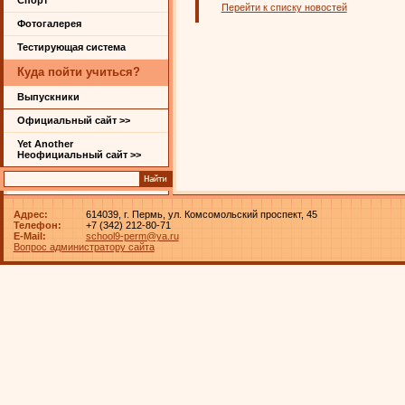
Спорт
Перейти к списку новостей
Фотогалерея
Тестирующая система
Куда пойти учиться?
Выпускники
Официальный сайт >>
Yet Another
Неофициальный сайт >>
Адрес:
614039, г. Пермь, ул. Комсомольский проспект, 45
Телефон:
+7 (342) 212-80-71
E-Mail:
school9-perm@ya.ru
Вопрос администратору сайта