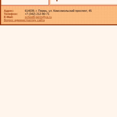
Адрес:
614039, г. Пермь, ул. Комсомольский проспект, 45
Телефон:
+7 (342) 212-80-71
E-Mail:
school9-perm@ya.ru
Вопрос администратору сайта