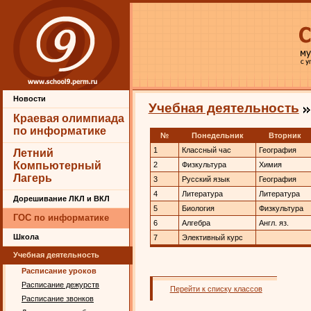
Новости
Учебная деятельность
Краевая олимпиада
по информатике
№
Понедельник
Вторник
1
Классный час
География
Летний
Компьютерный
2
Физкультура
Химия
Лагерь
3
Русский язык
География
4
Литература
Литература
Дорешивание ЛКЛ и ВКЛ
5
Биология
Физкультура
ГОС по информатике
6
Алгебра
Англ. яз.
Школа
7
Элективный курс
Учебная деятельность
Расписание уроков
Расписание дежурств
Перейти к списку классов
Расписание звонков