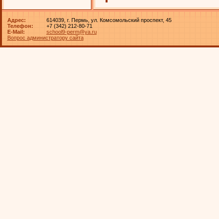
Адрес:
614039, г. Пермь, ул. Комсомольский проспект, 45
Телефон:
+7 (342) 212-80-71
E-Mail:
school9-perm@ya.ru
Вопрос администратору сайта