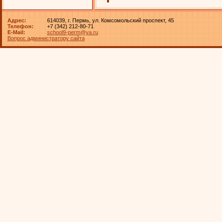
Адрес:
614039, г. Пермь, ул. Комсомольский проспект, 45
Телефон:
+7 (342) 212-80-71
E-Mail:
school9-perm@ya.ru
Вопрос администратору сайта